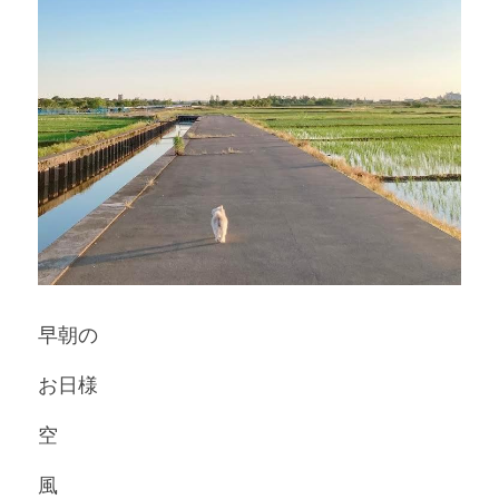
早朝の
お日様
空 
風 