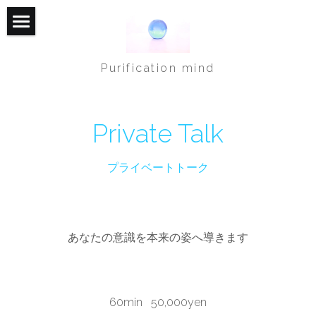
Home
Purification mind
Reborn program
Private talk
Private Talk
ELM Meditation
プライベートトーク
Reiki
ELM瞑想とは
Blog
ELM瞑想の効果
あなたの意識を本来の姿へ導きます
My Story
ELMプログラムマントラの種類
Reserved&Contact
その他のマントラ
60min   50,000yen
Access&Map