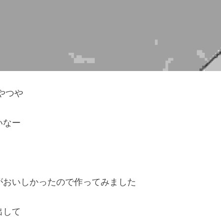
やつや
いなー
がおいしかったので作ってみました
出して