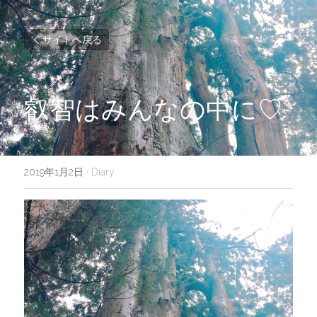
サイトへ戻る
叡智はみんなの中に♡
2019年1月2日
·
Diary