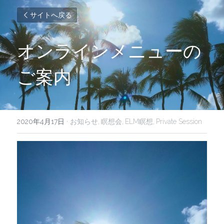
サイトへ戻る
オンラインメニューの
ご案内
2020年4月17日
·
お知らせ,
瞑想会,
ELM瞑想,
Private Session