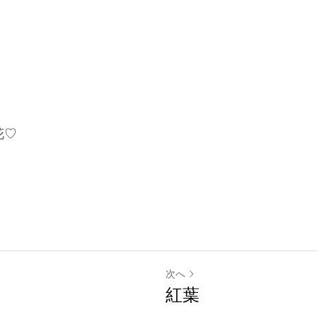
花♡
次へ
紅葉