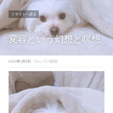
サイトへ戻る
変容という幻想と瞑想
2020年1月8日
·
Diary,
ELM瞑想