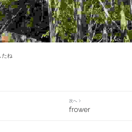
したね
次へ
frower