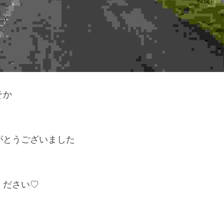
そか
がとうございました
ください♡