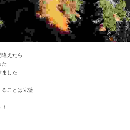
間違えたら
った
けました
くることは完璧
う！