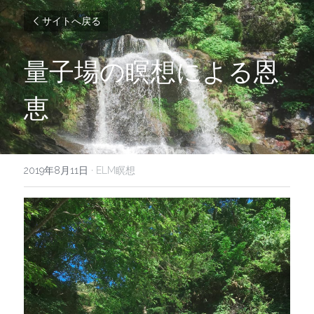
サイトへ戻る
量子場の瞑想による恩
恵
2019年8月11日
·
ELM瞑想