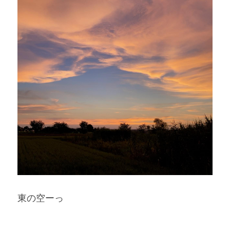
東の空ーっ